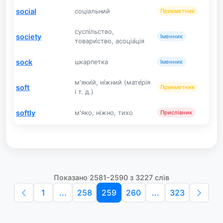
social
соціальний
Прикметник
суспі́льство,
society
Іменник
товари́ство, асоціа́ція
sock
шкарпетка
Іменник
м'яки́й, ні́жний (мате́рія
soft
Прикметник
і т. д.)
softly
м'яко, ніжно, тихо
Прислівник
Показано 2581-2590 з 3227 слів
1
...
258
259
260
...
323