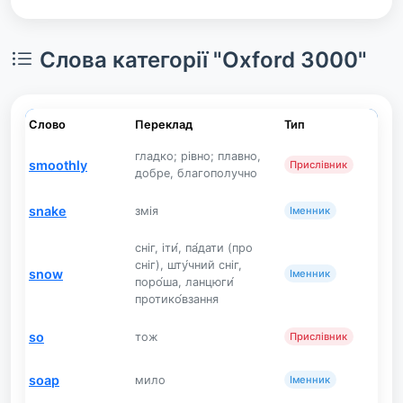
Слова категорії "Oxford 3000"
Слово
Переклад
Тип
гладко; рівно; плавно,
smoothly
Прислівник
добре, благополучно
snake
змія
Іменник
сніг, іти́, па́дати (про
сніг), шту́чний сніг,
snow
Іменник
поро́ша, ланцюги́
протико́взання
so
тож
Прислівник
soap
мило
Іменник