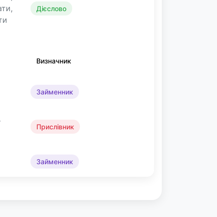
ати,
Дієслово
ти
Визначник
Займенник
—
Прислівник
Займенник