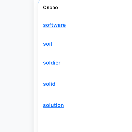
Слово
software
soil
soldier
solid
solution