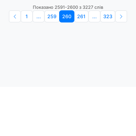
Показано 2591-2600 з 3227 слів
1
...
259
260
261
...
323
Політика конфіденційності
Умо
Словники англійських слів
Наш
етоди навчання та зручний
і.