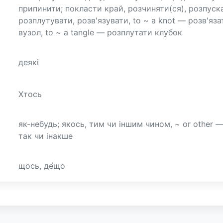
припинити; покласти край, розчиняти(ся), розпуск
розплутувати, розв'язувати, to ~ a knot — розв'яза
вузол, to ~ a tangle — розплутати клубок
деякі
Хтось
як-небудь; якось, тим чи іншим чином, ~ or other 
так чи інакше
щось, де́що