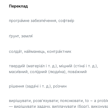
Переклад
програ́мне забезпе́чення, софтве́р
ґрунт, земля́
солда́т, на́йманець, контра́ктник
тверди́й (матеріа́л і т. д.), міцни́й (стіна́ і т. д.),
маси́вний, солі́дний (люди́на), пова́жний
рі́шення (зада́чі і т. д.), ро́зчин
вирішувати, розв'язувати; пояснювати, to ~ a prob
— вирішувати задачу, виплачувати (борг), виконув