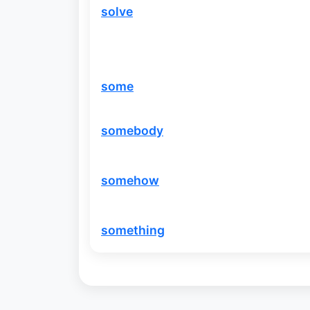
solve
some
somebody
somehow
something