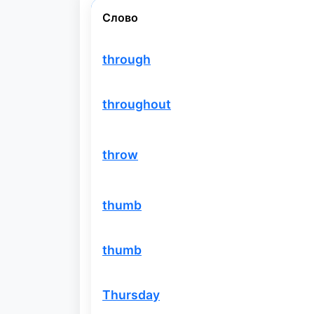
Слово
through
throughout
throw
thumb
thumb
Thursday