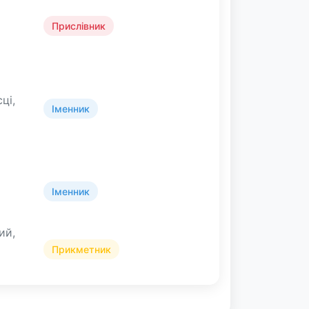
Прислівник
ці,
Іменник
Іменник
рий,
Прикметник