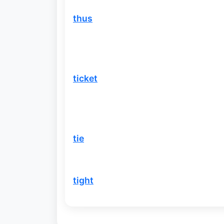
thus
ticket
tie
tight