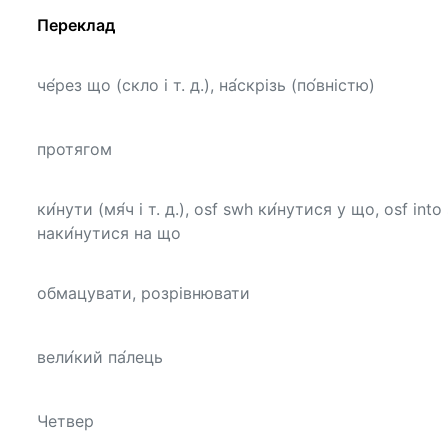
Переклад
че́рез що (скло і т. д.), на́скрізь (по́вністю)
протягом
ки́нути (мя́ч і т. д.), osf swh ки́нутися у що, osf into
наки́нутися на що
обмацувати, розрівнювати
вели́кий па́лець
Четвер