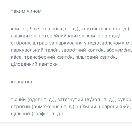
таким чином
квито́к, біле́т (на по́їзд і т. д.), квито́к (в кіно́ і т. д.),
авіаквито́к, лотере́йний квито́к, квито́к в одну́
сто́рону, штраф за паркува́ння у недозво́леному мі́с
паркува́льний тало́н, зворо́тний квито́к, абонеме́нт,
ка́са, трансфе́рний квито́к, пі́льговий квито́к,
цілоде́нний квито́кк
краватка
тісни́й (о́дяг і т. д.), затя́гнутий (ву́зол і т. д.), суво́
стро́гий (обме́ження і т. д.), щі́льний, непроникни́й,
щі́льний (гра́фік і т. д.)