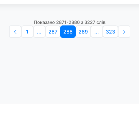
Показано 2871-2880 з 3227 слів
1
...
287
288
289
...
323
Політика конфіденційності
Умо
Словники англійських слів
Наш
етоди навчання та зручний