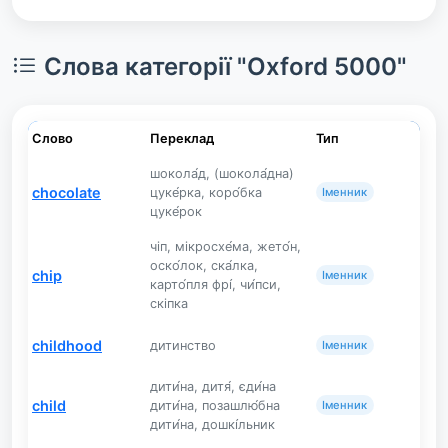
Слова категорії "Oxford 5000"
Слово
Переклад
Тип
шокола́д, (шокола́дна)
chocolate
цуке́рка, коро́бка
Іменник
цуке́рок
чіп, мікросхе́ма, жето́н,
оско́лок, ска́лка,
chip
Іменник
карто́пля фрі́, чи́пси,
скіпка
childhood
дитинство
Іменник
дити́на, дитя́, єди́на
child
дити́на, позашлю́бна
Іменник
дити́на, дошкі́льник