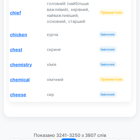
головни́й (найбі́льше
важли́вий), керівний,
chief
Прикметник
найважливіший,
основний, старший
chicken
курча
Іменник
chest
скриня
Іменник
chemistry
хі́мія
Іменник
chemical
хімічний
Прикметник
cheese
сир
Іменник
Показано 3241-3250 з 3807 слів