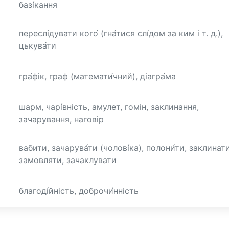
базі́кання
переслі́дувати кого́ (гна́тися слі́дом за ким і т. д.),
цькува́ти
гра́фік, граф (математи́чний), діагра́ма
шарм, чарі́вність, амулет, гомін, заклинання,
зачарування, наговір
вабити, зачарува́ти (чолові́ка), полони́ти, заклинати
замовляти, зачаклувати
благоді́йність, доброчи́нність