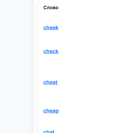
Слово
cheek
check
cheat
cheap
chat