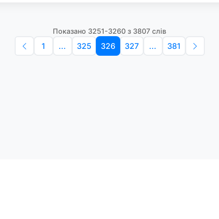
Показано 3251-3260 з 3807 слів
1
...
325
326
327
...
381
Політика конфіденційності
Умо
Словники англійських слів
Наш
етоди навчання та зручний