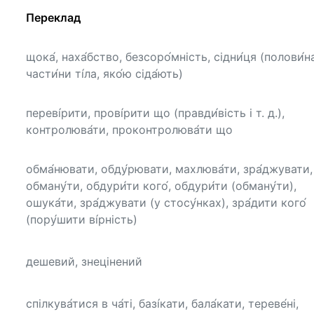
Переклад
щока́, наха́бство, безсоро́мність, сідни́ця (полови́н
части́ни ті́ла, яко́ю сіда́ють)
переві́рити, прові́рити що (правди́вість і т. д.),
контролюва́ти, проконтролюва́ти що
обма́нювати, обду́рювати, махлюва́ти, зра́джувати,
обману́ти, обдури́ти кого́, обдури́ти (обману́ти),
ошука́ти, зра́джувати (у стосу́нках), зра́дити кого́
(пору́шити ві́рність)
дешевий, знецінений
спілкува́тися в ча́ті, базі́кати, бала́кати, тереве́ні,