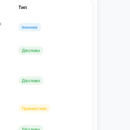
Тип
а
Іменник
Дієслово
Дієслово
Прикметник
Дієслово