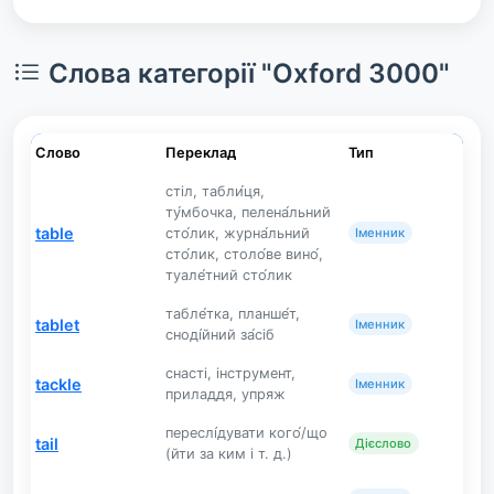
Слова категорії "Oxford 3000"
Слово
Переклад
Тип
стіл, табли́ця,
ту́мбочка, пелена́льний
table
сто́лик, журна́льний
Іменник
сто́лик, столо́ве вино́,
туале́тний сто́лик
табле́тка, планше́т,
tablet
Іменник
сноді́йний за́сіб
снасті, інструмент,
tackle
Іменник
приладдя, упряж
переслі́дувати кого́/що
tail
Дієслово
(йти за ким і т. д.)