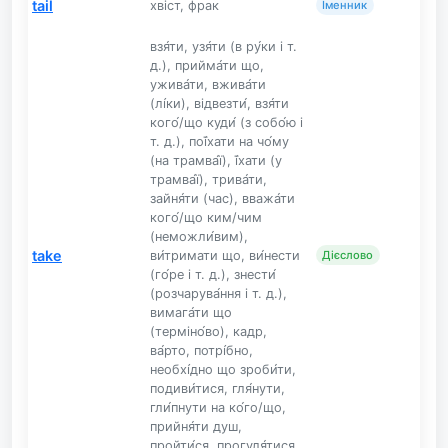
tail
хвіст, фрак
Іменник
взя́ти, узя́ти (в ру́ки і т.
д.), прийма́ти що,
ужива́ти, вжива́ти
(лі́ки), відвезти́, взя́ти
кого́/що куди́ (з собо́ю і
т. д.), пої́хати на чо́му
(на трамва́ї), ї́хати (у
трамва́ї), трива́ти,
зайня́ти (час), вважа́ти
кого́/що ким/чим
(неможли́вим),
take
ви́тримати що, ви́нести
Дієслово
(го́ре і т. д.), знести́
(розчарува́ння і т. д.),
вимага́ти що
(терміно́во), кадр,
ва́рто, потрі́бно,
необхі́дно що зроби́ти,
подиви́тися, гля́нути,
гли́пнути на ко́го/що,
прийня́ти душ,
пройти́ся, прогуля́тися,