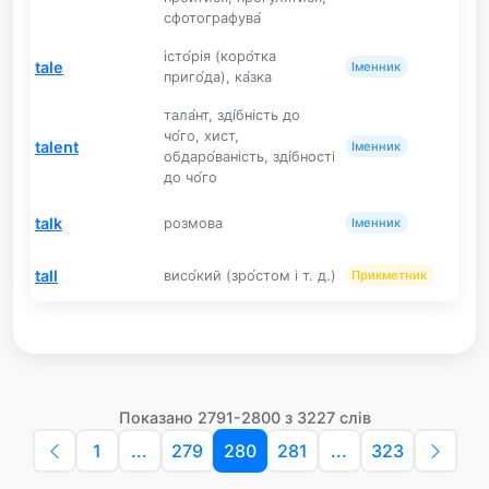
сфотографува́
істо́рія (коро́тка
tale
Іменник
приго́да), ка́зка
тала́нт, зді́бність до
чо́го, хист,
talent
Іменник
обдаро́ваність, зді́бності
до чо́го
talk
розмова
Іменник
tall
висо́кий (зро́стом і т. д.)
Прикметник
Показано 2791-2800 з 3227 слів
1
...
279
280
281
...
323